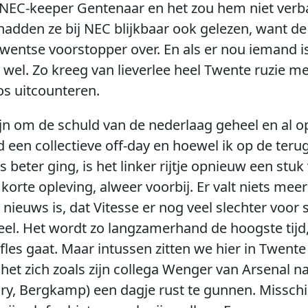
NEC-keeper Gentenaar en het zou hem niet verbaz
hadden ze bij NEC blijkbaar ook gelezen, want d
Twentse voorstopper over. En als er nou iemand is
je wel. Zo kreeg van lieverlee heel Twente ruzie 
os uitcounteren.
jn om de schuld van de nederlaag geheel en al op
 een collectieve off-day en hoewel ik op de teru
s beter ging, is het linker rijtje opnieuw een stuk
n korte opleving, alweer voorbij. Er valt niets mee
nieuws is, dat Vitesse er nog veel slechter voor st
el. Het wordt zo langzamerhand de hoogste tijd, 
e fles gaat. Maar intussen zitten we hier in Twen
het zich zoals zijn collega Wenger van Arsenal na
ry, Bergkamp) een dagje rust te gunnen. Misschi