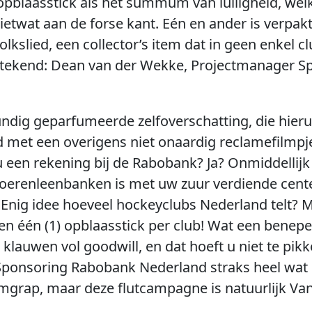
opblaasstick als het summum van lulligheid, wel
 ietwat aan de forse kant. Eén en ander is verpak
kslied, een collector’s item dat in geen enkel c
getekend: Dean van der Wekke, Projectmanager 
ndig geparfumeerde zelfoverschatting, die hieruit 
met een overigens niet onaardig reclamefilmpje
u een rekening bij de Rabobank? Ja? Onmiddellijk
boerenleenbanken is met uw zuur verdiende cen
. Enig idee hoeveel hockeyclubs Nederland telt? 
 en één (1) opblaasstick per club! Wat een benep
t klauwen vol goodwill, en dat hoeft u niet te pik
ponsoring Rabobank Nederland straks heel wat ui
grap, maar deze flutcampagne is natuurlijk Va