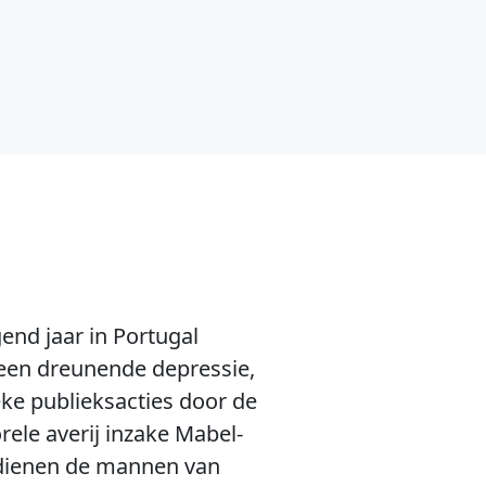
end jaar in Portugal
 een dreunende depressie,
e publieksacties door de
ele averij inzake Mabel-
t dienen de mannen van