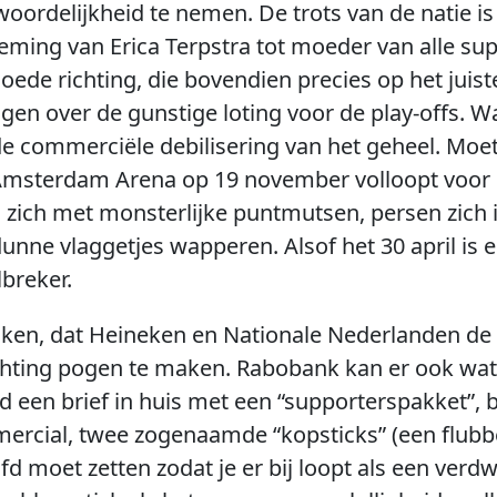
ordelijkheid te nemen. De trots van de natie is
noeming van Erica Terpstra tot moeder van alle su
oede richting, die bovendien precies op het jui
agen over de gunstige loting voor de play-offs. 
de commerciële debilisering van het geheel. Moe
e Amsterdam Arena op 19 november volloopt voor 
zich met monsterlijke puntmutsen, persen zich 
dunne vlaggetjes wapperen. Alsof het 30 april is e
lbreker.
ken, dat Heineken en Nationale Nederlanden de e
ichting pogen te maken. Rabobank kan er ook wat
 een brief in huis met een “supporterspakket”, 
rcial, twee zogenaamde “kopsticks” (een flubbe
fd moet zetten zodat je er bij loopt als een verd