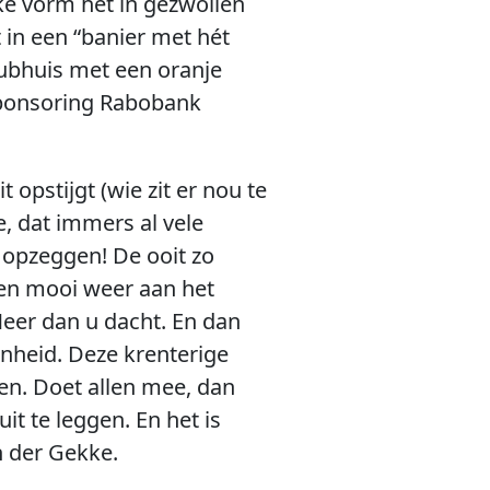
ke vorm het in gezwollen
t in een “banier met hét
lubhuis met een oranje
Sponsoring Rabobank
opstijgt (wie zit er nou te
, dat immers al vele
 opzeggen! De ooit zo
ten mooi weer aan het
Meer dan u dacht. En dan
enheid. Deze krenterige
ken. Doet allen mee, dan
t te leggen. En het is
n der Gekke.