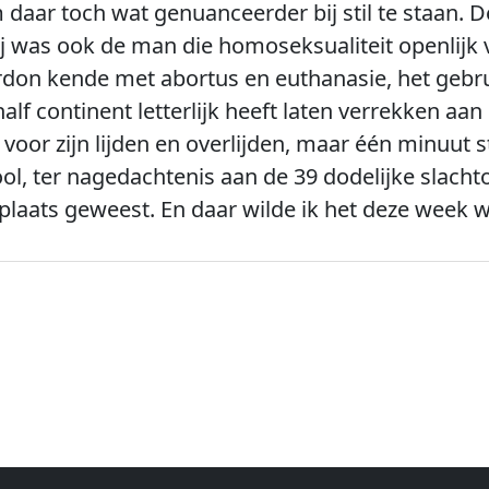
m daar toch wat genuanceerder bij stil te staan
 hij was ook de man die homoseksualiteit openlij
ardon kende met abortus en euthanasie, het geb
lf continent letterlijk heeft laten verrekken aa
 voor zijn lijden en overlijden, maar één minuut s
ol, ter nagedachtenis aan de 39 dodelijke slacht
plaats geweest. En daar wilde ik het deze week wat