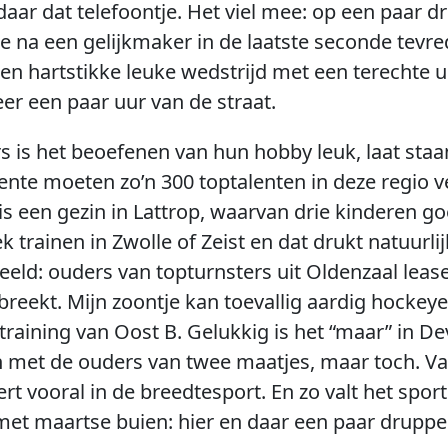
aar dat telefoontje. Het viel mee: op een paar d
 na een gelijkmaker in de laatste seconde tevred
een hartstikke leuke wedstrijd met een terechte ui
er een paar uur van de straat.
rs is het beoefenen van hun hobby leuk, laat sta
nte moeten zo’n 300 toptalenten in deze regio ve
r is een gezin in Lattrop, waarvan drie kinderen g
trainen in Zwolle of Zeist en dat drukt natuurl
eld: ouders van topturnsters uit Oldenzaal lea
reekt. Mijn zoontje kan toevallig aardig hockey
aining van Oost B. Gelukkig is het “maar” in D
 met de ouders van twee maatjes, maar toch. Van
ert vooral in de breedtesport. En zo valt het spor
n met maartse buien: hier en daar een paar druppe