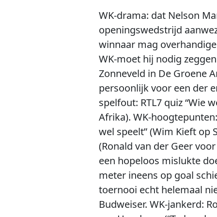
WK-drama: dat Nelson Mand
openingswedstrijd aanwezi
winnaar mag overhandigen.
WK-moet hij nodig zeggen:
Zonneveld in De Groene Am
persoonlijk voor een der 
spelfout: RTL7 quiz “Wie 
Afrika). WK-hoogtepunten: 
wel speelt” (Wim Kieft op S
(Ronald van der Geer voor 
een hopeloos mislukte doel
meter ineens op goal schi
toernooi echt helemaal ni
Budweiser. WK-jankerd: Ro