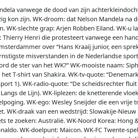
ela vanwege de dood van zijn achterkleindochte
g kon zijn. WK-droom: dat Nelson Mandela na de
 WK-slechte grap: Arjen Robben Eiland. WK-u lach
 Thierry Henri die protesteert vanwege een han
sterdammer over “Hans Kraaij junior, een sprek
ernstigste misverstanden in de Nederlandse sport
word de ster van het WK?” WK-mooiste naam: Siph
het T-shirt van Shakira. WK-tv-quote: “Denemarken
port 1). WK-radio-quote: “De scheidsrechter fluit
Langs de Lijn). WK-liplezen: de knetterende vloe
poging. WK-ego: Wesley Sneijder die een vrije t
et. WK-draak van een wedstrijd: Slowakije-Nieuw
ets te zoeken: Australië. WK-Noord Korea: Hong &
naldo. WK-doelpunt: Maicon. WK-FC Twente-speler