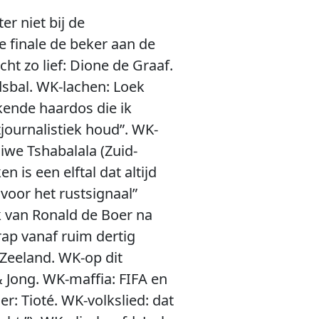
r niet bij de
 finale de beker aan de
t zo lief: Dione de Graaf.
dsbal. WK-lachen: Loek
ende haardos die ik
journalistiek houd”. WK-
iwe Tshabalala (Zuid-
 is een elftal dat altijd
 voor het rustsignaal”
k van Ronald de Boer na
rap vanaf ruim dertig
 Zeeland. WK-op dit
 Jong. WK-maffia: FIFA en
: Tioté. WK-volkslied: dat