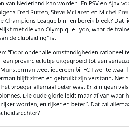
n van Nederland kan worden. En PSV en Ajax voo
lgens Fred Rutten, Steve McLaren en Michel Pre
 de Champions League binnen bereik bleek? Dat li
rgelijkt met die van Olympique Lyon, waar de trai
an de clubleiding” is.
n: “Door onder alle omstandigheden rationeel te
n een provincieclubje uitgegroeid tot een serieuz
p Munsterman weet iedereen bij FC Twente waar h
n blijft zitten en gebruikt zijn verstand. Net al
het vroeger allemaal beter was. Er zijn geen va
 colonnes. Die oude glorie leidt maar af van wa
 rijker worden, en rijker en beter”. Dat zal allema
scheidsrechter?