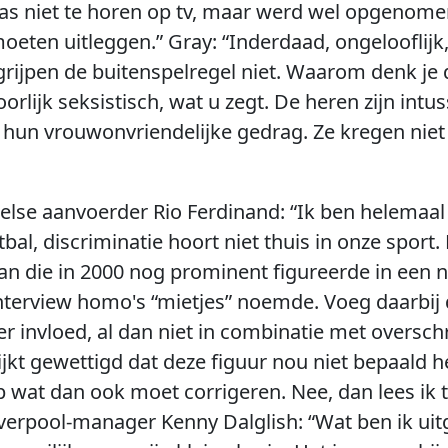
was niet te horen op tv, maar werd wel opgenome
oeten uitleggen.” Gray: “Inderdaad, ongelooflijk
rijpen de buitenspelregel niet. Waarom denk je 
rlijk seksistisch, wat u zegt. De heren zijn int
hun vrouwonvriendelijke gedrag. Ze kregen niet 
gelse aanvoerder Rio Ferdinand: “Ik ben helemaal
bal, discriminatie hoort niet thuis in onze sport. 
n die in 2000 nog prominent figureerde in een n
interview homo's “mietjes” noemde. Voeg daarbij 
r invloed, al dan niet in combinatie met overs
lijkt gewettigd dat deze figuur nou niet bepaal
 wat dan ook moet corrigeren. Nee, dan lees ik t
iverpool-manager Kenny Dalglish: “Wat ben ik uitge