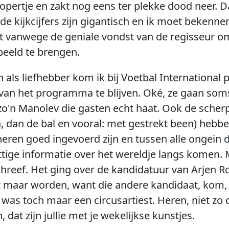
rtje en zakt nog eens ter plekke dood neer. Dat 
 de kijkcijfers zijn gigantisch en ik moet bekenne
st vanwege de geniale vondst van de regisseur o
beeld te brengen.
 als liefhebber kom ik bij Voetbal International 
van het programma te blijven. Oké, ze gaan som
 zo'n Manolev die gasten echt haat. Ook de scher
 dan de bal en vooral: met gestrekt been) hebb
e heren goed ingevoerd zijn en tussen alle ongein
ttige informatie over het wereldje langs komen
chreef. Het ging over de kandidatuur van Arjen
et maar worden, want die andere kandidaat, kom, 
 was toch maar een circusartiest. Heren, niet zo
 dat zijn jullie met je wekelijkse kunstjes.