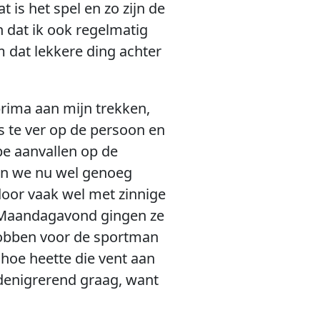
is het spel en zo zijn de
n dat ik ook regelmatig
m dat lekkere ding achter
prima aan mijn trekken,
s te ver op de persoon en
pe aanvallen op de
en we nu wel genoeg
 door vaak wel met zinnige
. Maandagavond gingen ze
 Robben voor de sportman
hoe heette die vent aan
 denigrerend graag, want