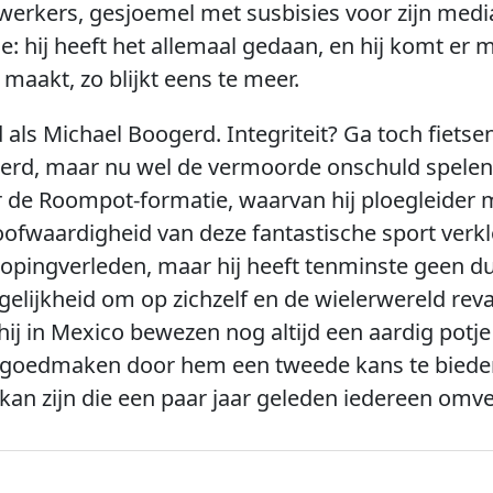
erkers, gesjoemel met susbisies voor zijn media
e: hij heeft het allemaal gedaan, en hij komt er m
 maakt, zo blijkt eens te meer.
als Michael Boogerd. Integriteit? Ga toch fietsen
azerd, maar nu wel de vermoorde onschuld spele
r de Roompot-formatie, waarvan hij ploegleider m
ofwaardigheid van deze fantastische sport verk
dopingverleden, maar hij heeft tenminste geen d
gelijkheid om op zichzelf en de wielerwereld re
hij in Mexico bewezen nog altijd een aardig potje
l goedmaken door hem een tweede kans te bied
kan zijn die een paar jaar geleden iedereen omver