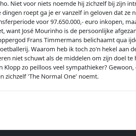
o. Niet voor niets noemde hij zichzelf bij zijn in
e dingen roept ga je er vanzelf in geloven dat ze n
nsferperiode voor 97.650.000,- euro inkopen, ma
iet, want José Mourinho is de persoonlijke afgez
-oppergod Frans Timmermans belichaamt qua ijdelt
oetballerij. Waarom heb ik toch zo'n hekel aan d
eren niet schuwt als de middelen om zijn doel te
gen Klopp zo peilloos veel sympathieker? Gewoon, 
 en zichzelf 'The Normal One' noemt.