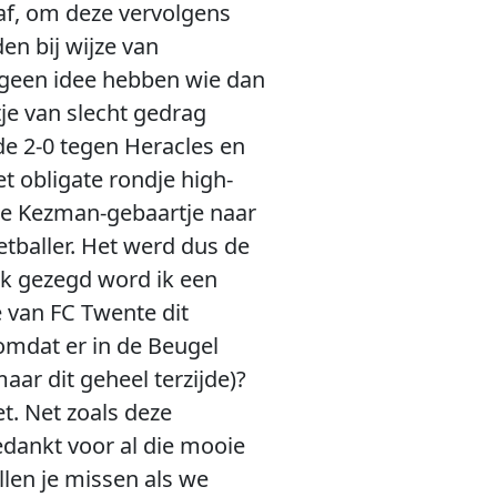
af, om deze vervolgens
en bij wijze van
d geen idee hebben wie dan
je van slecht gedrag
de 2-0 tegen Heracles en
t obligate rondje high-
ante Kezman-gebaartje naar
etballer. Het werd dus de
jk gezegd word ik een
 van FC Twente dit
omdat er in de Beugel
ar dit geheel terzijde)?
t. Net zoals deze
dankt voor al die mooie
llen je missen als we