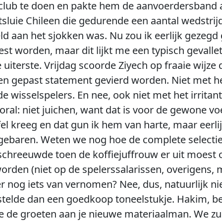
jn club te doen en pakte hem de aanvoerdersband 
sluie Chileen die gedurende een aantal wedstrijd
ld aan het sjokken was. Nu zou ik eerlijk gezeg
t worden, maar dit lijkt me een typisch gevallet
uiterste. Vrijdag scoorde Ziyech op fraaie wijze 
een gepast statement gevierd worden. Niet met he
 de wisselspelers. En nee, ook niet met het irrit
oral: niet juichen, want dat is voor de gewone vo
el kreeg en dat gun ik hem van harte, maar eerli
t gebaren. Weten we nog hoe de complete selectie
chreeuwde toen de koffiejuffrouw er uit moest 
den (niet op de spelerssalarissen, overigens, ma
 nog iets van vernomen? Nee, dus, natuurlijk nie
telde dan een goedkoop toneelstukje. Hakim, be
oe de groeten aan je nieuwe materiaalman. We zu