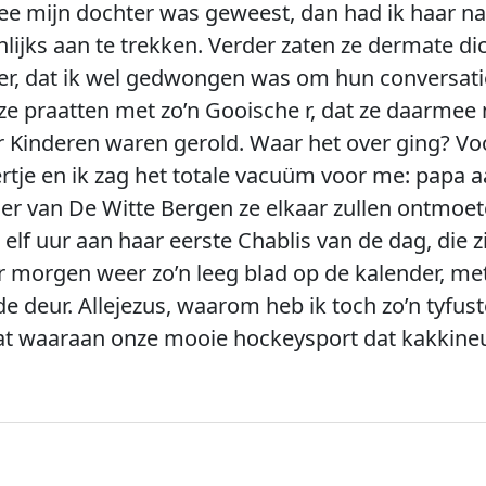
wee mijn dochter was geweest, dan had ik haar n
ijks aan te trekken. Verder zaten ze dermate dic
er, dat ik wel gedwongen was om hun conversatie
 ze praatten met zo’n Gooische r, dat ze daarmee
or Kinderen waren gerold. Waar het over ging? V
rtje en ik zag het totale vacuüm voor me: papa a
er van De Witte Bergen ze elkaar zullen ontmoet
 uur aan haar eerste Chablis van de dag, die zic
 morgen weer zo’n leeg blad op de kalender, met
e deur. Allejezus, waarom heb ik toch zo’n tyfus
aat waaraan onze mooie hockeysport dat kakkine