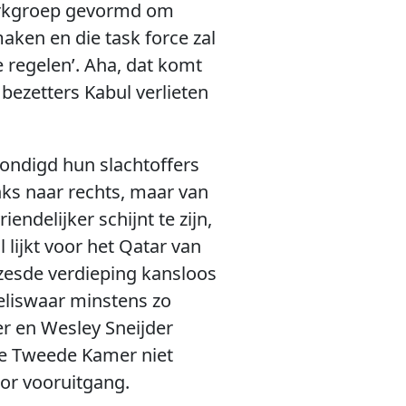
erkgroep gevormd om
ken en die task force zal
e regelen’. Aha, dat komt
bezetters Kabul verlieten
ekondigd hun slachtoffers
nks naar rechts, maar van
endelijker schijnt te zijn,
lijkt voor het Qatar van
 zesde verdieping kansloos
eliswaar minstens zo
r en Wesley Sneijder
 de Tweede Kamer niet
oor vooruitgang.