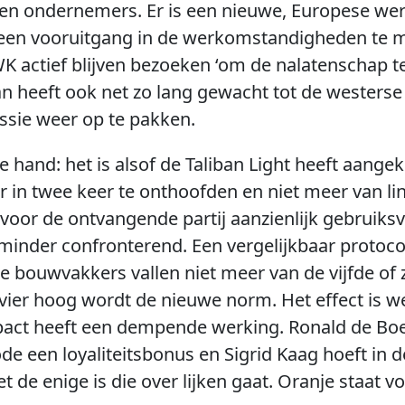
en ondernemers. Er is een nieuwe, Europese w
 een vooruitgang in de werkomstandigheden te ma
WK actief blijven bezoeken ‘om de nalatenschap t
n heeft ook net zo lang gewacht tot de westerse 
sie weer op te pakken.
de hand: het is alsof de Taliban Light heeft aang
r in twee keer te onthoofden en niet meer van li
voor de ontvangende partij aanzienlijk gebruiksvri
inder confronterend. Een vergelijkbaar protocol 
de bouwvakkers vallen niet meer van de vijfde of
 vier hoog wordt de nieuwe norm. Het effect is w
act heeft een dempende werking. Ronald de Boe
ode een loyaliteitsbonus en Sigrid Kaag hoeft in
t de enige is die over lijken gaat. Oranje staat v