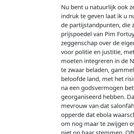
Nu bent u natuurlijk ook 
indruk te geven laat ik u
de partijstandpunten, die 
prijspoedel van Pim Fortuy
zeggenschap over de eige
voor politie en justitie, m
moeten integreren in de Ne
te zwaar beladen, gammele
beloofde land, met het ri
na een godsvermogen betaa
georganiseerd hebben. Dan
mevrouw van dat salonfähi
opperde dat ebola waarschi
om nog maar te zwijgen ove
niet op haar stemmen. Oft