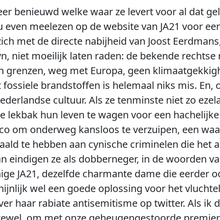
zeer benieuwd welke waar ze levert voor al dat g
 nu even meelezen op de website van JA21 voor e
zich met de directe nabijheid van Joost Eerdman
n, niet moeilijk laten raden: de bekende rechtse
n grenzen, weg met Europa, geen klimaatgekkig
et fossiele brandstoffen is helemaal niks mis. En
derlandse cultuur. Als ze tenminste niet zo ezel
 lekbak hun leven te wagen voor een hachelijke 
sico om onderweg kansloos te verzuipen, een wa
ld te hebben aan cynische criminelen die het a
 eindigen ze als dobberneger, in de woorden v
ge JA21, dezelfde charmante dame die eerder o
jnlijk wel een goede oplossing voor het vluchtel
r haar rabiate antisemitisme op twitter. Als ik da
ewel, om met onze geheugengestoorde premier la