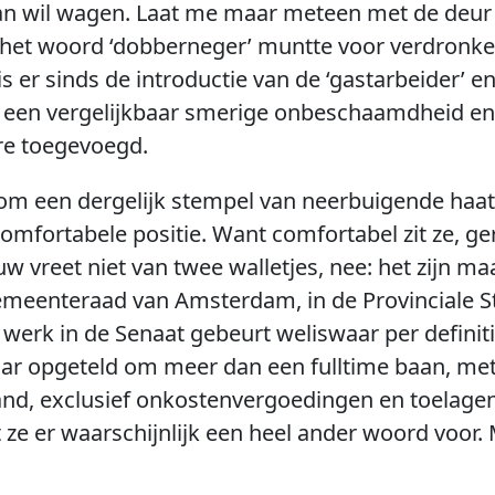
aan wil wagen. Laat me maar meteen met de deur 
 het woord ‘dobberneger’ muntte voor verdronke
 er sinds de introductie van de ‘gastarbeider’ en
n een vergelijkbaar smerige onbeschaamdheid en
re toegevoegd.
om een dergelijk stempel van neerbuigende haat 
comfortabele positie. Want comfortabel zit ze, ger
vreet niet van twee walletjes, nee: het zijn maar 
 gemeenteraad van Amsterdam, in de Provinciale 
 werk in de Senaat gebeurt weliswaar per definitie
lkaar opgeteld om meer dan een fulltime baan, met 
nd, exclusief onkostenvergoedingen en toelagen.
 ze er waarschijnlijk een heel ander woord voor. M