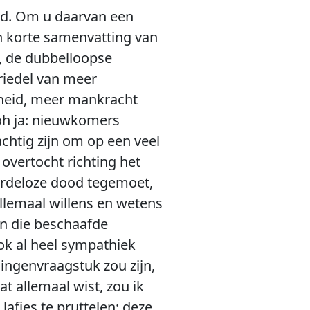
eld. Om u daarvan een
en korte samenvatting van
s, de dubbelloopse
 riedel van meer
heid, meer mankracht
, oh ja: nieuwkomers
achtig zijn om op een veel
overtocht richting het
ardeloze dood tegemoet,
llemaal willens en wetens
an die beschaafde
ok al heel sympathiek
ingenvraagstuk zou zijn,
t allemaal wist, zou ik
fjes te pruttelen: deze