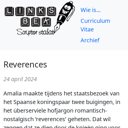
Wie is...
Curriculum
Vitae
Archief
Reverences
24 april 2024
Amalia maakte tijdens het staatsbezoek van
het Spaanse koningspaar twee buigingen, in
het überserviele hofjargon romantisch-
nostalgisch ‘reverences’ geheten. Dat wil
zeggen dat ze diep door de knieën ging voor