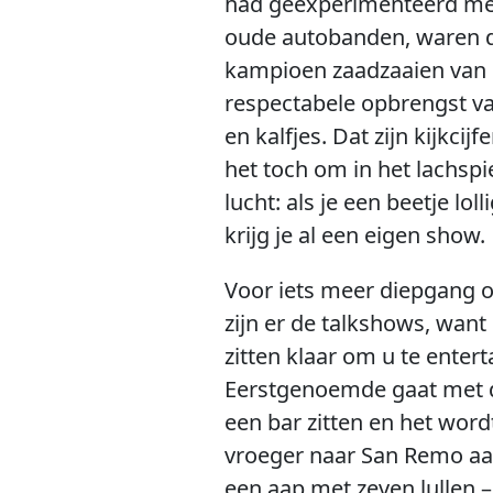
had geëxperimenteerd met
oude autobanden, waren de
kampioen zaadzaaien van d
respectabele opbrengst v
en kalfjes. Dat zijn kijkci
het toch om in het lachspi
lucht: als je een beetje lo
krijg je al een eigen show.
Voor iets meer diepgang on
zijn er de talkshows, wan
zitten klaar om u te ente
Eerstgenoemde gaat met d
een bar zitten en het word
vroeger naar San Remo aan 
een aap met zeven lullen –