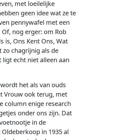
en, met loeilelijke
hebben geen idee wat ze te
orven pennywafel met een
. Of, nog erger: om Rob
s is, Ons Kent Ons, Wat
zo chagrijnig als de
igt echt niet alleen aan
 wordt het als van ouds
kt Vrouw ook terug, met
ze column enige research
etjes onder ons zijn. Dat
 voetnootje in de
t Oldeberkoop in 1935 al