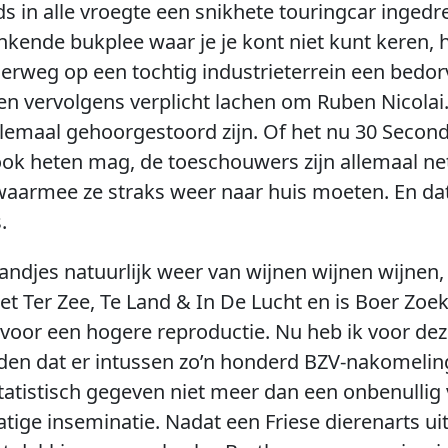
in alle vroegte een snikhete touringcar ingedrev
nkende bukplee waar je je kont niet kunt keren, 
derweg op een tochtig industrieterrein een bed
en vervolgens verplicht lachen om Ruben Nicolai
lemaal gehoorgestoord zijn. Of het nu 30 Second
ok heten mag, de toeschouwers zijn allemaal net 
aarmee ze straks weer naar huis moeten. En dat l
.
landjes natuurlijk weer van wijnen wijnen wijnen,
t Ter Zee, Te Land & In De Lucht en is Boer Zoe
voor een hogere reproductie. Nu heb ik voor de
den dat er intussen zo’n honderd BZV-nakomeling
 statistisch gegeven niet meer dan een onbenullig
ige inseminatie. Nadat een Friese dierenarts ui