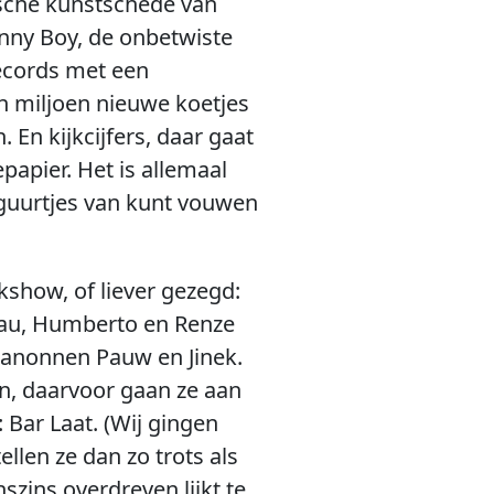
sche kunstschede van
unny Boy, de onbetwiste
records met een
n miljoen nieuwe koetjes
 En kijkcijfers, daar gaat
papier. Het is allemaal
rfiguurtjes van kunt vouwen
kshow, of liever gezegd:
Beau, Humberto en Renze
pkanonnen Pauw en Jinek.
, daarvoor gaan ze aan
 Bar Laat. (Wij gingen
llen ze dan zo trots als
szins overdreven lijkt te