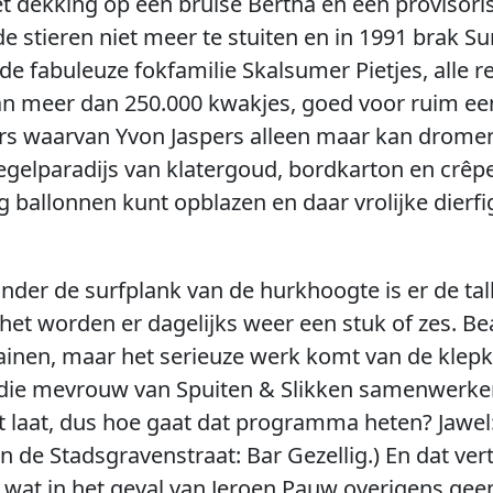
 dekking op een brulse Bertha en een provisori
 stieren niet meer te stuiten en in 1991 brak S
e fabuleuze fokfamilie Skalsumer Pietjes, alle 
an meer dan 250.000 kwakjes, goed voor ruim ee
jfers waarvan Yvon Jaspers alleen maar kan dromen.
egelparadijs van klatergoud, bordkarton en crêpe
llig ballonnen kunt opblazen en daar vrolijke die
der de surfplank van de hurkhoogte is er de tal
t het worden er dagelijks weer een stuk of zes. 
rtainen, maar het serieuze werk komt van de kle
ie mevrouw van Spuiten & Slikken samenwerken
t laat, dus hoe gaat dat programma heten? Jawel:
de Stadsgravenstraat: Bar Gezellig.) En dat verte
 wat in het geval van Jeroen Pauw overigens geen