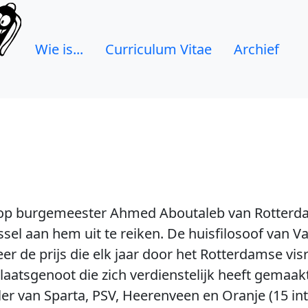
Wie is...
Curriculum Vitae
Archief
s op burgemeester Ahmed Aboutaleb van Rotterd
l aan hem uit te reiken. De huisfilosoof van 
r de prijs die elk jaar door het Rotterdamse vi
plaatsgenoot die zich verdienstelijk heeft gemaa
ler van Sparta, PSV, Heerenveen en Oranje (15 in