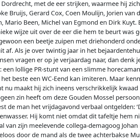
ordrecht, met de eer strijken, waarmee hij zich 
oke Bruijs, Gerard Cox, Coen Moulijn, Jorien van 
n, Mario Been, Michel van Egmond en Dirk Kuyt. Bi
ieke wijze uit over de eer die hem te beurt was ge
, gewoon een beetje zuipen met driehonderd ond
it af. Als je over twintig jaar in het bejaardenteh
en vragen er op je verjaardag naar, dan denk je
s: een lollige PR-stunt van een slimme horecaman
et beste een WC-Eend kan imiteren. Maar kenneli
 nu maakt hij zich ineens verschrikkelijk kwaad o
geen zin heeft om deze Gouden Mossel persoonl
t de man het vrijdagavond verbaal ontgelden: ‘D
nwasser. Hij komt niet omdat dit tafeltje hem nie
val van zijn meelevende collega-demagoog Johan
deloos door de mand als de twee achterbakse M