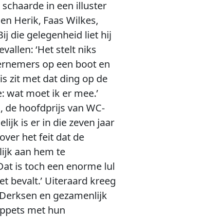
schaarde in een illuster
den Herik, Faas Wilkes,
j die gelegenheid liet hij
vallen: ‘Het stelt niks
ernemers op een boot en
uis zit met dat ding op de
: wat moet ik er mee.’
, de hoofdprijs van WC-
jk is er in die zeven jaar
ver het feit dat de
ijk aan hem te
at is toch een enorme lul
t bevalt.’ Uiteraard kreeg
 Derksen en gezamenlijk
uppets met hun