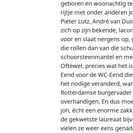
geboren en woonachtig te D
rijtje met onder anderen J
Pieter Lutz, André van Dui
zich op zijn bekende, lacon
voor en slaat nergens op
die rollen dan van die schu
schoorsteenmantel en mens
Oftewel, precies wat het i
Eend voor de WC-Eend die h
het nodige veranderd, want
Rotterdamse burgervader 
overhandigen. En dus moes
joh, écht een enorme zakke
de gekwetste laureaat bij
vielen ze weer eens gena