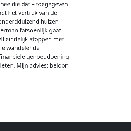
enee die dat – toegegeven
met het vertrek van de
 honderdduizend huizen
eerman fatsoenlijk gaat
ll eindelijk stoppen met
 die wandelende
s financiële genoegdoening
eten. Mijn advies: beloon