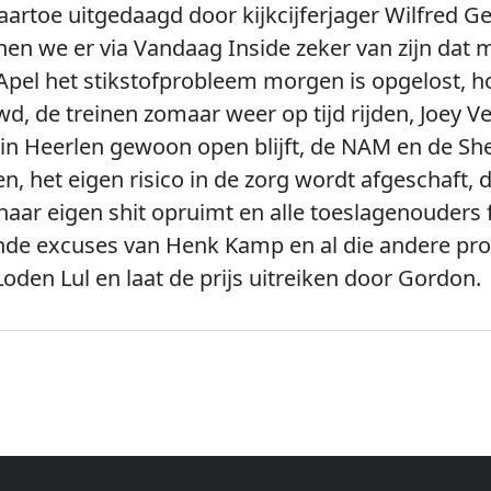
aartoe uitgedaagd door kijkcijferjager Wilfred G
nnen we er via Vandaag Inside zeker van zijn dat 
er Apel het stikstofprobleem morgen is opgelost,
, de treinen zomaar weer op tijd rijden, Joey V
 in Heerlen gewoon open blijft, de NAM en de She
n, het eigen risico in de zorg wordt afgeschaft,
 haar eigen shit opruimt en alle toeslagenouder
de excuses van Henk Kamp en al die andere prol
oden Lul en laat de prijs uitreiken door Gordon.