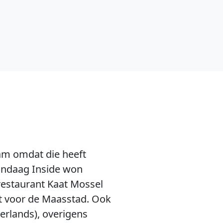
am omdat die heeft
Vandaag Inside won
srestaurant Kaat Mossel
kt voor de Maasstad. Ook
terlands), overigens