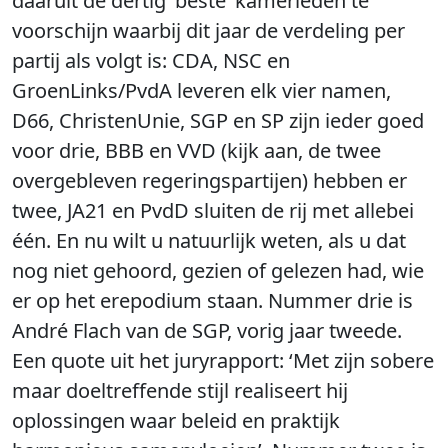
daaruit de dertig ‘beste’ kamerleden te
voorschijn waarbij dit jaar de verdeling per
partij als volgt is: CDA, NSC en
GroenLinks/PvdA leveren elk vier namen,
D66, ChristenUnie, SGP en SP zijn ieder goed
voor drie, BBB en VVD (kijk aan, de twee
overgebleven regeringspartijen) hebben er
twee, JA21 en PvdD sluiten de rij met allebei
één. En nu wilt u natuurlijk weten, als u dat
nog niet gehoord, gezien of gelezen had, wie
er op het erepodium staan. Nummer drie is
André Flach van de SGP, vorig jaar tweede.
Een quote uit het juryrapport: ‘Met zijn sobere
maar doeltreffende stijl realiseert hij
oplossingen waar beleid en praktijk