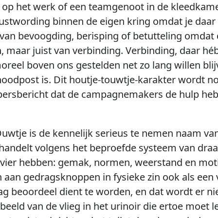
 op het werk of een teamgenoot in de kleedkame
twording binnen de eigen kring omdat je daar h
 van bevoogding, berisping of betutteling omdat 
 maar juist van verbinding. Verbinding, daar héb
oreel boven ons gestelden net zo lang willen bli
oodpost is. Dit houtje-touwtje-karakter wordt n
t persbericht dat de campagnemakers de hulp he
. Duwtje is de kennelijk serieus te nemen naam v
handelt volgens het beproefde systeem van dra
 vier hebben: gemak, normen, weerstand en mot
en aan gedragsknoppen in fysieke zin ook als een
 beoordeel dient te worden, en dat wordt er niet
eld van de vlieg in het urinoir die ertoe moet l