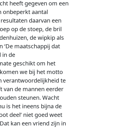
acht heeft gegeven om een
n onbeperkt aantal
 resultaten daarvan een
oep op de stoep, de bril
denhuizen, de wipkip als
van ‘De maatschappij dat
 in de
rmate geschikt om het
 komen we bij het motto
 verantwoordelijkheid te
elft van de mannen eerder
zouden steunen. Wacht
u is het ineens bijna de
root deel’ niet goed weet
at kan een vriend zijn in