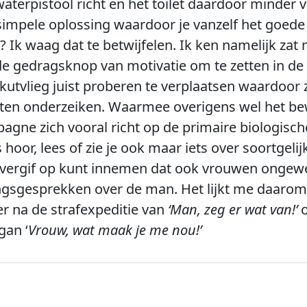
aterpistool richt en het toilet daardoor minder v
impele oplossing waardoor je vanzelf het goede
? Ik waag dat te betwijfelen. Ik ken namelijk zat 
de gedragsknop van motivatie om te zetten in d
 kutvlieg juist proberen te verplaatsen waardoor
ten onderzeiken. Waarmee overigens wel het bewi
ne zich vooral richt op de primaire biologische
oor, lees of zie je ook maar iets over soortgelij
er vergif op kunt innemen dat ook vrouwen ongew
gsgesprekken over de man. Het lijkt me daarom 
er na de strafexpeditie van
‘Man, zeg er wat van!’
o
gan ‘
Vrouw, wat maak je me nou!’