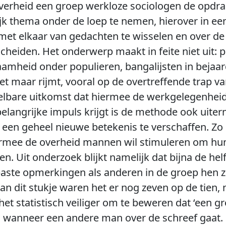
verheid een groep werkloze sociologen de opdr
jk thema onder de loep te nemen, hierover in ee
et elkaar van gedachten te wisselen en over de
cheiden. Het onderwerp maakt in feite niet uit: p
amheid onder populieren, bangalijsten in bejaar
 het maar rijmt, vooral op de overtreffende trap 
spelbare uitkomst dat hiermee de werkgelegenheid
belangrijke impuls krijgt is de methode ook uite
 een geheel nieuwe betekenis te verschaffen. Zo
armee de overheid mannen wil stimuleren om hun
en. Uit onderzoek blijkt namelijk dat bijna de h
paste opmerkingen als anderen in de groep hen 
an dit stukje waren het er nog zeven op de tien, n
 het statistisch veiliger om te beweren dat ‘een g
 wanneer een andere man over de schreef gaat. D