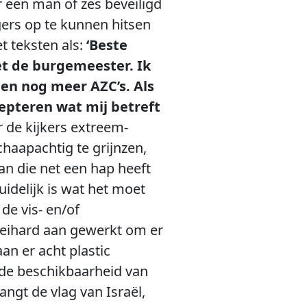
r een man of zes beveiligd
gers op te kunnen hitsen
t teksten als:
‘Beste
iet de burgemeester. Ik
tegen nog meer AZC’s. Als
cepteren wat mij betreft
r de kijkers extreem-
chaapachtig te grijnzen,
an die net een hap heeft
idelijk is wat het moet
de vis- en/of
keihard aan gewerkt om er
an er acht plastic
 de beschikbaarheid van
ngt de vlag van Israël,