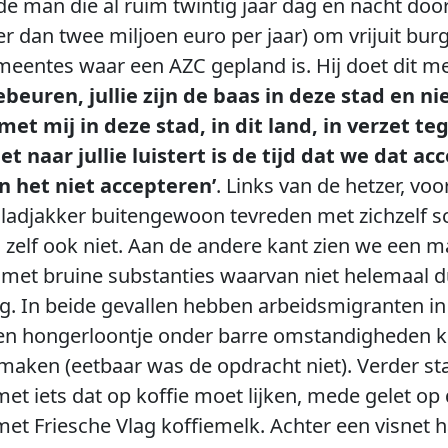
t de man die al ruim twintig jaar dag en nacht doo
 dan twee miljoen euro per jaar) om vrijuit bur
eentes waar een AZC gepland is. Hij doet dit me
ebeuren, jullie zijn de baas in deze stad en n
e met mij in deze stad, in dit land, in verzet 
 naar jullie luistert is de tijd dat we dat ac
en het niet accepteren’
. Links van de hetzer, voo
 gladjakker buitengewoon tevreden met zichzelf s
 zelf ook niet. Aan de andere kant zien we een m
 met bruine substanties waarvan niet helemaal du
ing. In beide gevallen hebben arbeidsmigranten in 
een hongerloontje onder barre omstandigheden 
maken (eetbaar was de opdracht niet). Verder sta
et iets dat op koffie moet lijken, mede gelet op
t Friesche Vlag koffiemelk. Achter een visnet ha