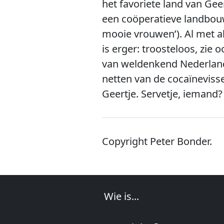
het favoriete land van Ge
een coöperatieve landbouw
mooie vrouwen’). Al met al
is erger: troosteloos, zie
van weldenkend Nederland 
netten van de cocaïneviss
Geertje. Servetje, iemand?
Copyright Peter Bonder.
Wie is...