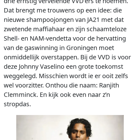
drie ernstig vervelende VVD’ers te noemen.
Dat brengt me trouwens op een idee: die
nieuwe shampoojongen van JA21 met dat
zwetende maffiahaar en zijn schaamteloze
Shell- en NAM-vendetta voor de hervatting
van de gaswinning in Groningen moet
onmiddellijk overstappen. Bij de VVD is voor
deze Johnny Vaselino een grote toekomst
weggelegd. Misschien wordt ie er ooit zelfs
wel voorzitter. Onthou die naam: Ranjith
Clemminck. En kijk ook even naar z’n
stropdas.