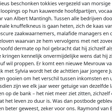
rieus beschonken tokkies vergezeld van morsige
loopings op hun kauwende hoofdpartijen, vocaal
an Albert Mantingh. Tussen alle bedrijven door 
nale knuffelkneus is gaan heten, zich de kaas v
 obscure zaakwaarnemers, malafide managers en 
eloven waarvan ze hem vervolgens met net zove
oofd dermate op hol gebracht dat hij zichzelf al
kringen kennelijk onvermijdelijke wens dat hij zi
euf wil proppen. Er komt een nieuwe Mevrouw van 
 met Sylvia wordt het de achttien jaar jongere Ju
jven gooien om het verschil tussen inkomsten en 
dien zijn we elk jaar weer getuige van dezelfde la
 op de bank – het niet meer ziet zitten, zichzelf
at het leven zo duur is. Was dan postbode gebleve
en beter geweest, zeker voor ons. Raymond van B