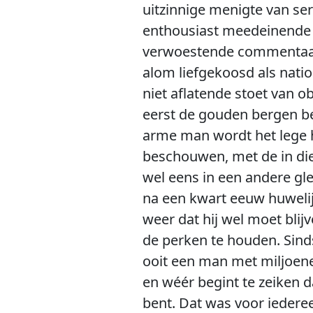
uitzinnige menigte van se
enthousiast meedeinende 
verwoestende commentaar v
alom liefgekoosd als natio
niet aflatende stoet van
eerst de gouden bergen b
arme man wordt het lege h
beschouwen, met de in die 
wel eens in een andere gl
na een kwart eeuw huwelijk
weer dat hij wel moet bli
de perken te houden. Sinds
ooit een man met miljoenen
en wéér begint te zeiken d
bent. Dat was voor iedere