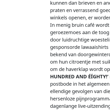
kunnen dan brieven en and
praten en verrassend goed 
winkels openen, er worden
In menig bruin café wordt
geroezemoes aan de toog e
door luidruchtige woestel
gesponsorde lawaaishirts
bekend van doorgewinterd
om hun citroentje met suike
om de haverklap wordt op
HUNDRED AND ÉÍGHTY!’
postbode in het algemeen 
ellendige gevolgen van dien
hersenloze pijnprogramma
dagenlange live-uitzendin