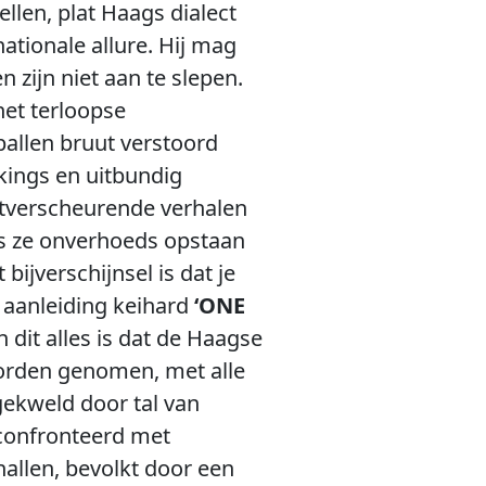
len, plat Haags dialect
ationale allure. Hij mag
zijn niet aan te slepen.
het terloopse
ballen bruut verstoord
kings en uitbundig
rtverscheurende verhalen
ls ze onverhoeds opstaan
bijverschijnsel is dat je
 aanleiding keihard
‘ONE
 dit alles is dat de Haagse
worden genomen, met alle
 gekweld door tal van
confronteerd met
allen, bevolkt door een