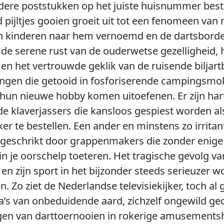
ere poststukken op het juiste huisnummer bestel
pijltjes gooien groeit uit tot een fenomeen van n
 kinderen naar hem vernoemd en de dartsborden 
 de serene rust van de ouderwetse gezelligheid, 
n het vertrouwde geklik van de ruisende biljart
ingen die getooid in fosforiserende campingsmo
 hun nieuwe hobby komen uitoefenen. Er zijn ha
e klaverjassers die kansloos gespiest worden a
r te bestellen. Een ander en minstens zo irritant 
geschrikt door grappenmakers die zonder enige
in je oorschelp toeteren. Het tragische gevolg van
en zijn sport in het bijzonder steeds serieuzer 
. Zo ziet de Nederlandse televisiekijker, toch al
’s van onbeduidende aard, zichzelf ongewild ge
gen van darttoernooien in rokerige amusementsh