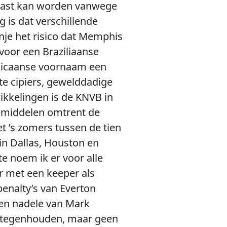
past kan worden vanwege
 is dat verschillende
nje het risico dat Memphis
oor een Braziliaanse
Mexicaanse voornaam een
te cipiers, gewelddadige
kkelingen is de KNVB in
bemiddelen omtrent de
 ’s zomers tussen de tien
in Dallas, Houston en
e noem ik er voor alle
er met een keeper als
enalty’s van Everton
ten nadele van Mark
en tegenhouden, maar geen