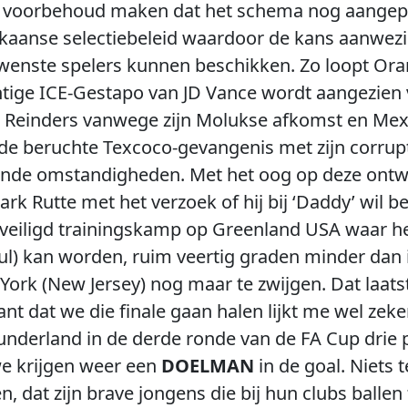
et voorbehoud maken dat het schema nog aange
aanse selectiebeleid waardoor de kans aanwezig
ewenste spelers kunnen beschikken. Zo loopt Ora
ige ICE-Gestapo van JD Vance wordt aangezien v
ijani Reinders vanwege zijn Molukse afkomst en 
g de beruchte Texcoco-gevangenis met zijn corrup
nde omstandigheden. Met het oog op deze ontwi
k Rutte met het verzoek of hij bij ‘Daddy’ wil 
eiligd trainingskamp op Greenland USA waar het
ul) kan worden, ruim veertig graden minder dan 
ork (New Jersey) nog maar te zwijgen. Dat laatst
ant dat we die finale gaan halen lijkt me wel zek
nderland in de derde ronde van de FA Cup drie p
we krijgen weer een
DOELMAN
in de goal. Niets 
n, dat zijn brave jongens die bij hun clubs ball