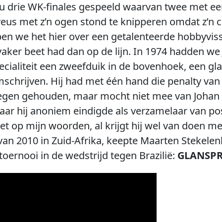
u drie WK-finales gespeeld waarvan twee met ee
rveus met z’n ogen stond te knipperen omdat z’n 
ben we het hier over een getalenteerde hobbyvisse
vaker beet had dan op de lijn. In 1974 hadden we
cialiteit een zweefduik in de bovenhoek, een gl
chrijven. Hij had met één hand die penalty van 
 tegen gehouden, maar mocht niet mee van Johan
aar hij anoniem eindigde als verzamelaar van po
t op mijn woorden, al krijgt hij wel van doen met
van 2010 in Zuid-Afrika, keepte Maarten Stekele
toernooi in de wedstrijd tegen Brazilië:
GLANSPR