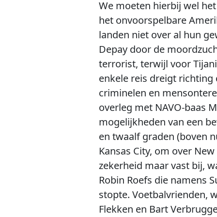
We moeten hierbij wel h
het onvoorspelbare Amerik
landen niet over al hun g
Depay door de moordzucht
terrorist, terwijl voor T
enkele reis dreigt richtin
criminelen en mensontere
overleg met NAVO-baas Mar
mogelijkheden van een bev
en twaalf graden (boven n
Kansas City, om over New Y
zekerheid maar vast bij, w
Robin Roefs die namens Su
stopte. Voetbalvrienden, 
Flekken en Bart Verbrugge