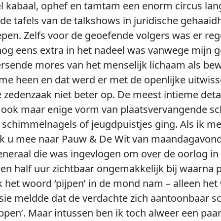
l kabaal, ophef en tamtam een enorm circus la
de tafels van de talkshows in juridische gehaaid
epen. Zelfs voor de geoefende volgers was er re
 nog eens extra in het nadeel was vanwege mijn 
rsende mores van het menselijk lichaam als bew
me heen en dat werd er met de openlijke uitwisse
se zedenzaak niet beter op. De meest intieme deta
 ook maar enige vorm van plaatsvervangende s
 schimmelnagels of jeugdpuistjes ging. Als ik me
k u mee naar Pauw & De Wit van maandagavond
neraal die was ingevlogen om over de oorlog in 
r een half uur zichtbaar ongemakkelijk bij waarna
k het woord ‘pijpen’ in de mond nam – alleen het
sie meldde dat de verdachte zich aantoonbaar s
pen’. Maar intussen ben ik toch alweer een paa