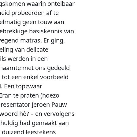
ngskomen waarin ontelbaar
heid probeerden af te
gelmatig geen touw aan
gebrekkige basiskennis van
egend matras. Er ging,
ling van delicate
ils werden in een
chaamte met ons gedeeld
 tot een enkel voorbeeld
. Een topzwaar
Iran te praten (hoezo
 presentator Jeroen Pauw
 woord hè? – en vervolgens
chuldig had gemaakt aan
r duizend leestekens