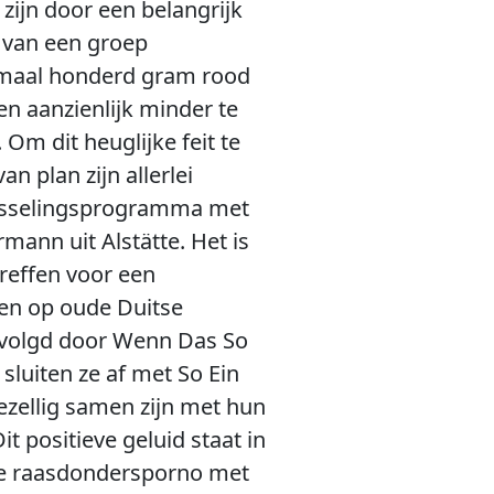
zijn door een belangrijk
s van een groep
ximaal honderd gram rood
en aanzienlijk minder te
 Om dit heuglijke feit te
n plan zijn allerlei
twisselingsprogramma met
mann uit Alstätte. Het is
reffen voor een
en op oude Duitse
evolgd door Wenn Das So
luiten ze af met So Ein
zellig samen zijn met hun
t positieve geluid staat in
 de raasdondersporno met