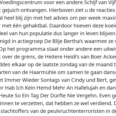
Voedingscentrum voor een andere Schijf van Vijf 
 gejuich ontvangen. Hierboven ziet u de reactie
ral heel blij zijn met het advies om per week ma
ar met één gehaktbal. Daardoor hoeven deze koei
el van hun populatie dus langer in leven blijven.
igd in actiegroep De Blije Bertha’s waarmee ze va
en. Op het programma staat onder andere een ui
over de grens, de Heitere Heidi’s van Boer Acker
ddes elkaar op de laatste zondag van de maand t
arten van de Haarmühle om samen te gaan dans
et Immer Wieder Sontags van Cindy und Bert, g
hr Hab Ich Kein Hemd Mehr An Hallelujah en dan s
ute So Ein Tag Der Dürfte Nie Vergehn. Even ge
nen te verzetten, dat hebben ze wel verdiend. Di
e slachtoffers van de peulvruchtenterroristen in