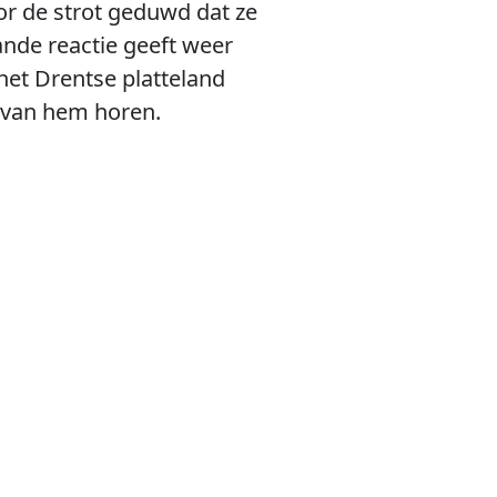
r de strot geduwd dat ze
ande reactie geeft weer
het Drentse platteland
l van hem horen.