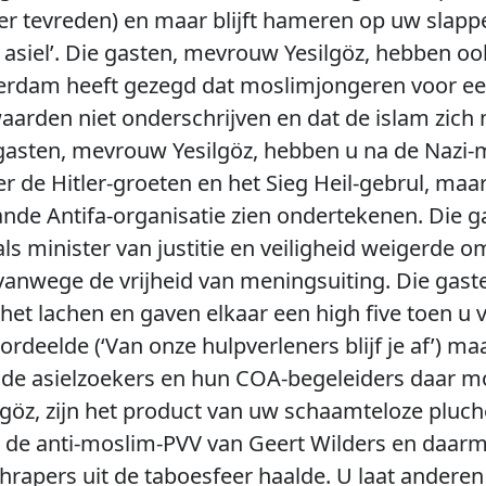
er tevreden) en maar blijft hameren op uw slapp
 asiel’. Die gasten, mevrouw Yesilgöz, hebben 
terdam heeft gezegd dat moslimjongeren voor ee
arden niet onderschrijven en dat de islam zich
 gasten, mevrouw Yesilgöz, hebben u na de Nazi-m
r de Hitler-groeten en het Sieg Heil-gebrul, maar
ande Antifa-organisatie zien ondertekenen. Die 
als minister van justitie en veiligheid weigerde
 vanwege de vrijheid van meningsuiting. Die gas
het lachen en gaven elkaar een high five toen u 
ordeelde (‘Van onze hulpverleners blijf je af’) 
 de asielzoekers en hun COA-begeleiders daar 
göz, zijn het product van uw schaamteloze pluch
 de anti-moslim-PVV van Geert Wilders en daarm
chrapers uit de taboesfeer haalde. U laat andere