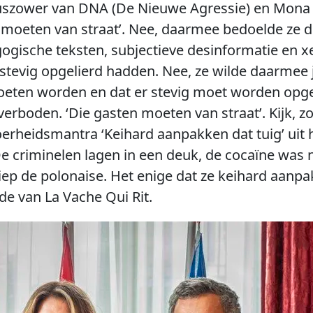
uszower van DNA (De Nieuwe Agressie) en Mona 
n moeten van straat’. Nee, daarmee bedoelde ze
gogische teksten, subjectieve desinformatie en x
 stevig opgelierd hadden. Nee, ze wilde daarmee
oeten worden en dat er stevig moet worden opg
erboden. ‘Die gasten moeten van straat’. Kijk, z
oerheidsmantra ‘Keihard aanpakken dat tuig’ uit 
 De criminelen lagen in een deuk, de cocaïne was 
ep de polonaise. Het enige dat ze keihard aanpa
de van La Vache Qui Rit.