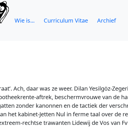
Wie is...
Curriculum Vitae
Archief
aat’. Ach, daar was ze weer. Dilan Yesilgöz-Zege
hypotheekrente-aftrek, beschermvrouwe van de h
egatten zonder kanonnen en de tactiek der versch
an het kabinet-Jetten Nul in ferme taal over de re
xtreem-rechtse trawanten Lidewij de Vos van F