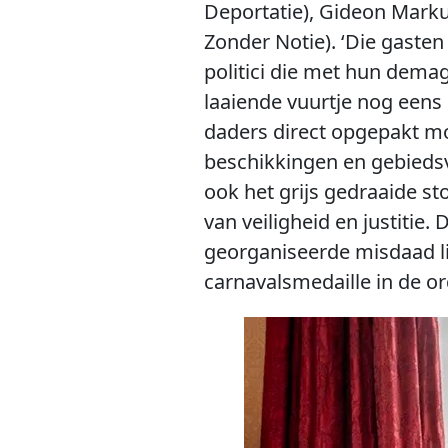
Deportatie), Gideon Mark
Zonder Notie). ‘Die gaste
politici die met hun dema
laaiende vuurtje nog eens
daders direct opgepakt m
beschikkingen en gebiedsv
ook het grijs gedraaide st
van veiligheid en justitie.
georganiseerde misdaad li
carnavalsmedaille in de or