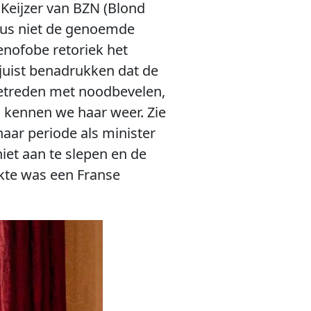
Keijzer van BZN (Blond
 dus niet de genoemde
enofobe retoriek het
 juist benadrukken dat de
etreden met noodbevelen,
o kennen we haar weer. Zie
haar periode als minister
niet aan te slepen en de
kte was een Franse