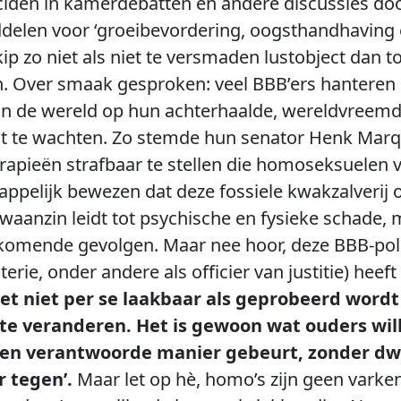
iden in kamerdebatten en andere discussies doo
elen voor ‘groeibevordering, oogsthandhaving 
ip zo niet als niet te versmaden lustobject dan t
Over smaak gesproken: veel BBB’ers hanteren 
an de wereld op hun achterhaalde, wereldvreemd
zit te wachten. Zo stemde hun senator Henk Marq
rapieën strafbaar te stellen die homoseksuelen 
appelijk bewezen dat deze fossiele kwakzalverij 
anzin leidt tot psychische en fysieke schade, 
komende gevolgen. Maar nee hoor, deze BBB-polit
erie, onder andere als officier van justitie) heeft
 het niet per se laakbaar als geprobeerd wor
te veranderen. Het is gewoon wat ouders will
 een verantwoorde manier gebeurt, zonder dw
 tegen’.
Maar let op hè, homo’s zijn geen varken