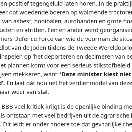
en positief tegengeluid laten horen. In de prakt
eer dat woedende boeren op walmende tractoren 
 van asbest, hooibalen, autobanden en grote ho
ducten en afritten. Een en ander werd georganise
mers Defence Force van wie de voorman de situa
dlot van de Joden tijdens de Tweede Wereldoorlog 
inspelen op ‘het deporteren en decimeren van ee
et plannen komt voor een serieus stikstofbeleid
ijven mekkeren, want:
‘Deze minister kiest nie
’.
En laat dát nou net het verdienmodel van deze 
aar weer van stal.
BB veel kritiek krijgt is de openlijke binding m
 is ontstaan met veel bedrijven uit de agrarisc
t. Dit leidt er onder andere toe dat gevaarlijke c