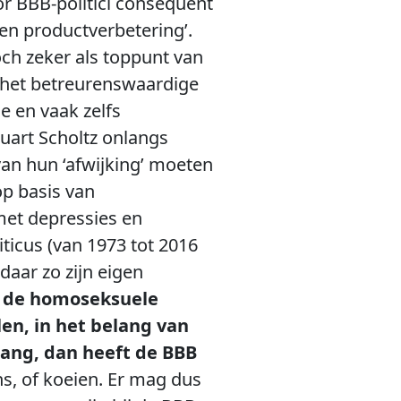
r BBB-politici consequent
en productverbetering’.
och zeker als toppunt van
het betreurenswaardige
e en vaak zelfs
uart Scholtz onlangs
van hun ‘afwijking’ moeten
op basis van
met depressies en
icus (van 1973 tot 2016
 daar zo zijn eigen
dt de homoseksuele
en, in het belang van
ang, dan heeft de BBB
s, of koeien. Er mag dus