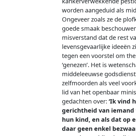
kankerverwekkende pestic
worden aangeduid als midd
Ongeveer zoals ze de plofk
goede smaak beschouwen. 
misverstand dat de rest v
levensgevaarlijke ideeën 
tegen een voorstel om the
‘genezen’. Het is wetensch
middeleeuwse godsdienstwa
zelfmoorden als veel voor
lid van het openbaar minist
gedachten over:
‘Ik vind
gerichtheid van iemand 
hun kind, en als dat op
daar geen enkel bezwaar