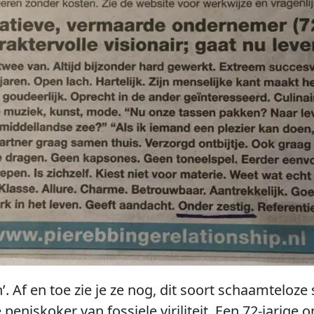
’. Af en toe zie je ze nog, dit soort schaamteloze
ge peniskoker van fossiele viriliteit. Een 72-jarig