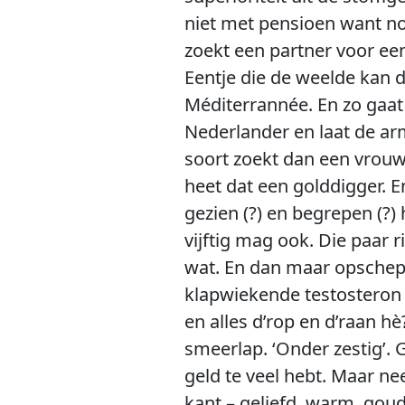
niet met pensioen want no
zoekt een partner voor ee
Eentje die de weelde kan 
Méditerrannée. En zo gaat
Nederlander en laat de ar
soort zoekt dan een vrouw 
heet dat een golddigger. En
gezien (?) en begrepen (?) 
vijftig mag ook. Die paar
wat. En dan maar opschepp
klapwiekende testosteron e
en alles d’rop en d’raan h
smeerlap. ‘Onder zestig’. 
geld te veel hebt. Maar ne
kant – geliefd, warm, goud