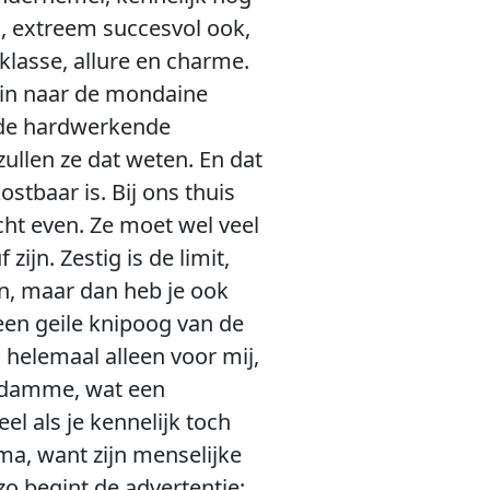
, extreem succesvol ook,
klasse, allure en charme.
k-in naar de mondaine
n de hardwerkende
llen ze dat weten. En dat
stbaar is. Bij ons thuis
acht even. Ze moet wel veel
ijn. Zestig is de limit,
en, maar dan heb je ook
een geile knipoog van de
 helemaal alleen voor mij,
verdamme, wat een
l als je kennelijk toch
ma, want zijn menselijke
zo begint de advertentie: