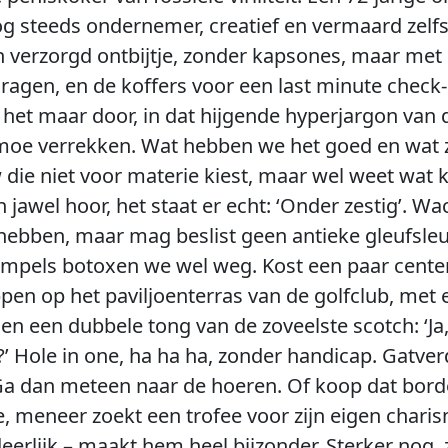
g steeds ondernemer, creatief en vermaard zelfs
n verzorgd ontbijtje, zonder kapsones, maar met 
dragen, en de koffers voor een last minute chec
 het maar door, in dat hijgende hyperjargon va
moe verrekken. Wat hebben we het goed en wat zu
die niet voor materie kiest, maar wel weet wat ko
 jawel hoor, het staat er echt: ‘Onder zestig’. W
hebben, maar mag beslist geen antieke gleufsleuf z
 rimpels botoxen we wel weg. Kost een paar cent
en op het paviljoenterras van de golfclub, met 
n een dubbele tong van de zoveelste scotch: ‘Ja,
è?’ Hole in one, ha ha ha, zonder handicap. Gat
Ga dan meteen naar de hoeren. Of koop dat bordee
e, meneer zoekt een trofee voor zijn eigen charis
eerlijk – maakt hem heel bijzonder. Sterker nog, 