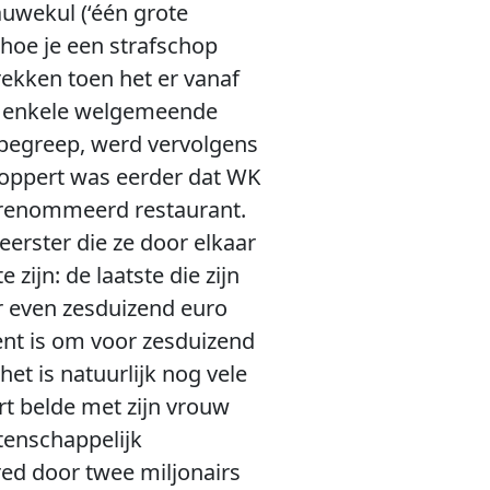
uwekul (‘één grote
hoe je een strafschop
trekken toen het er vanaf
es enkele welgemeende
 begreep, werd vervolgens
 Noppert was eerder dat WK
gerenommeerd restaurant.
veerster die ze door elkaar
zijn: de laatste die zijn
ar even zesduizend euro
dent is om voor zesduizend
et is natuurlijk nog vele
rt belde met zijn vrouw
etenschappelijk
ed door twee miljonairs