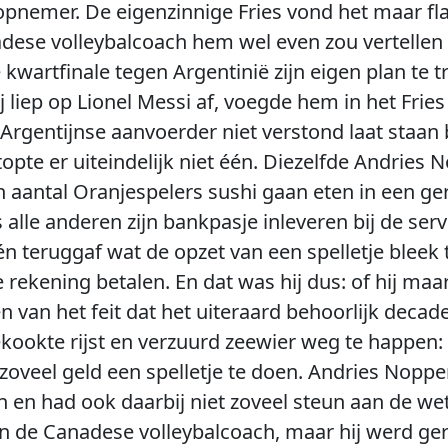
pnemer. De eigenzinnige Fries vond het maar fla
dese volleybalcoach hem wel even zou vertellen 
 kwartfinale tegen Argentinië zijn eigen plan te 
j liep op Lionel Messi af, voegde hem in het Fri
Argentijnse aanvoerder niet verstond laat staan
opte er uiteindelijk niet één. Diezelfde Andries
n aantal Oranjespelers sushi gaan eten in een 
 alle anderen zijn bankpasje inleveren bij de ser
 teruggaf wat de opzet van een spelletje bleek te 
rekening betalen. En dat was hij dus: of hij ma
n van het feit dat het uiteraard behoorlijk deca
ekookte rijst en verzuurd zeewier weg te happen: h
zoveel geld een spelletje te doen. Andries Noppe
en en had ook daarbij niet zoveel steun aan de w
 de Canadese volleybalcoach, maar hij werd ger