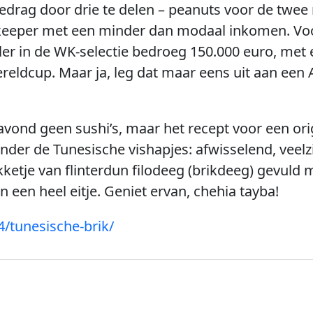
drag door drie te delen – peanuts voor de twee m
 de keeper met een minder dan modaal inkomen. V
ler in de WK-selectie bedroeg 150.000 euro, met
eldcup. Maar ja, leg dat maar eens uit aan een A
vond geen sushi’s, maar het recept voor een origi
der de Tunesische vishapjes: afwisselend, veelzij
ketje van flinterdun filodeeg (brikdeeg) gevuld m
 een heel eitje. Geniet ervan, chehia tayba!
14/tunesische-brik/